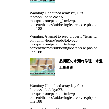
Warning
: Undefined array key 0 in
/home/suido/tokyo23-
mizupro.com/public_html/wp-
content/themes/suido/single-areacase.php
on
line
188
Warning
: Attempt to read property "term_id"
on null in
/home/suido/tokyo23-
mizupro.com/public_html/wp-
content/themes/suido/single-areacase.php
on
line
188
品川区の水漏れ修理・水道
工事事例
Warning
: Undefined array key 0 in
/home/suido/tokyo23-
mizupro.com/public_html/wp-
content/themes/suido/single-areacase.php
on
line
188