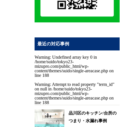
最近の対応事例
Warning
: Undefined array key 0 in
/home/suido/tokyo23-
mizupro.com/public_html/wp-
content/themes/suido/single-areacase.php
on
line
188
Warning
: Attempt to read property "term_id"
on null in
/home/suido/tokyo23-
mizupro.com/public_html/wp-
content/themes/suido/single-areacase.php
on
line
188
品川区のキッチン/台所の
つまり・水漏れ事例