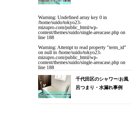
Warning
: Undefined array key 0 in
/home/suido/tokyo23-
mizupro.com/public_html/wp-
content/themes/suido/single-areacase.php
on
line
188
Warning
: Attempt to read property "term_id"
on null in
/home/suido/tokyo23-
mizupro.com/public_html/wp-
content/themes/suido/single-areacase.php
on
line
188
千代田区のシャワー/お風
呂つまり・水漏れ事例