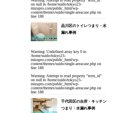
Warning
: Attempt to read property "term_id"
on null in
/home/suido/tokyo23-
mizupro.com/public_html/wp-
content/themes/suido/single-areacase.php
on
line
188
品川区のトイレつまり・水
漏れ事例
Warning
: Undefined array key 0 in
/home/suido/tokyo23-
mizupro.com/public_html/wp-
content/themes/suido/single-areacase.php
on
line
188
Warning
: Attempt to read property "term_id"
on null in
/home/suido/tokyo23-
mizupro.com/public_html/wp-
content/themes/suido/single-areacase.php
on
line
188
千代田区の台所・キッチン
つまり・水漏れ事例