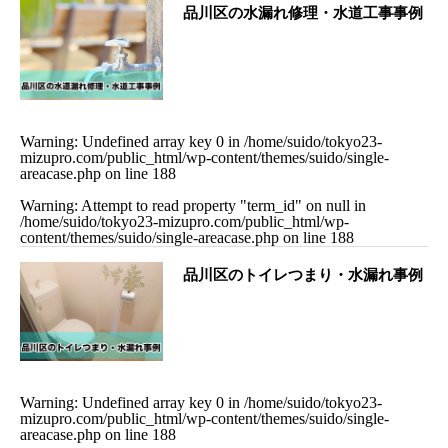
品川区の水漏れ修理・水道工事事例
Warning
: Undefined array key 0 in
/home/suido/tokyo23-
mizupro.com/public_html/wp-content/themes/suido/single-
areacase.php
on line
188
Warning
: Attempt to read property "term_id" on null in
/home/suido/tokyo23-mizupro.com/public_html/wp-
content/themes/suido/single-areacase.php
on line
188
品川区のトイレつまり・水漏れ事例
Warning
: Undefined array key 0 in
/home/suido/tokyo23-
mizupro.com/public_html/wp-content/themes/suido/single-
areacase.php
on line
188