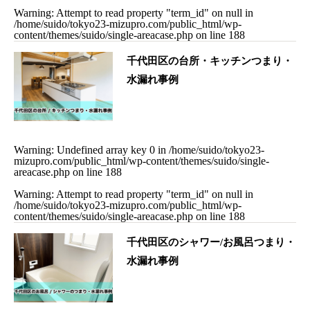
Warning
: Attempt to read property "term_id" on null in
/home/suido/tokyo23-mizupro.com/public_html/wp-
content/themes/suido/single-areacase.php
on line
188
千代田区の台所・キッチンつまり・
水漏れ事例
Warning
: Undefined array key 0 in
/home/suido/tokyo23-
mizupro.com/public_html/wp-content/themes/suido/single-
areacase.php
on line
188
Warning
: Attempt to read property "term_id" on null in
/home/suido/tokyo23-mizupro.com/public_html/wp-
content/themes/suido/single-areacase.php
on line
188
千代田区のシャワー/お風呂つまり・
水漏れ事例