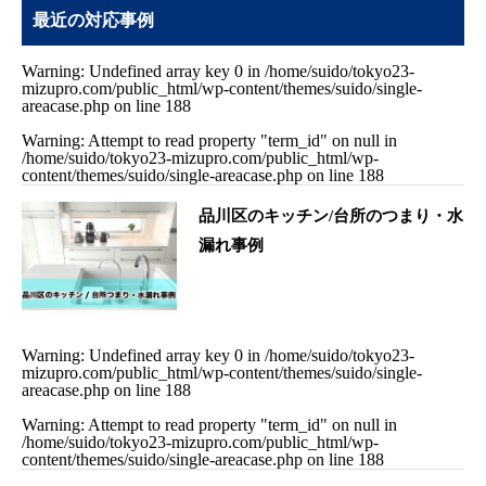
最近の対応事例
Warning
: Undefined array key 0 in
/home/suido/tokyo23-
mizupro.com/public_html/wp-content/themes/suido/single-
areacase.php
on line
188
Warning
: Attempt to read property "term_id" on null in
/home/suido/tokyo23-mizupro.com/public_html/wp-
content/themes/suido/single-areacase.php
on line
188
品川区のキッチン/台所のつまり・水
漏れ事例
Warning
: Undefined array key 0 in
/home/suido/tokyo23-
mizupro.com/public_html/wp-content/themes/suido/single-
areacase.php
on line
188
Warning
: Attempt to read property "term_id" on null in
/home/suido/tokyo23-mizupro.com/public_html/wp-
content/themes/suido/single-areacase.php
on line
188