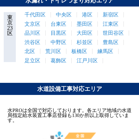
水漏れ・トイレつまり対応エリア
千代田区
中央区
港区
新宿区
東
京
文京区
台東区
墨田区
江東区
23
区
品川区
目黒区
大田区
世田谷区
渋谷区
中野区
杉並区
豊島区
北区
荒川区
板橋区
練馬区
足立区
葛飾区
江戸川区
水道設備工事対応エリア
水PROは全国で対応しております。各エリア地域の水道
局指定給水装置工事店登録も130か所以上取得していま
す。