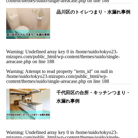
content/themes/suido/single-areacase.php
on line
188
品川区のトイレつまり・水漏れ事例
Warning
: Undefined array key 0 in
/home/suido/tokyo23-
mizupro.com/public_html/wp-content/themes/suido/single-
areacase.php
on line
188
Warning
: Attempt to read property "term_id" on null in
/home/suido/tokyo23-mizupro.com/public_html/wp-
content/themes/suido/single-areacase.php
on line
188
千代田区の台所・キッチンつまり・
水漏れ事例
Warning
: Undefined array key 0 in
/home/suido/tokyo23-
mizupro.com/public_html/wp-content/themes/suido/single-