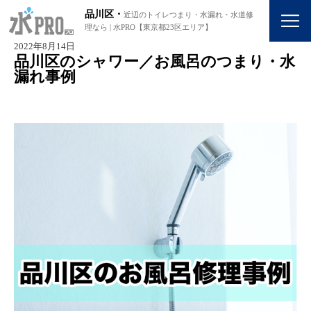
品川区・
近辺のトイレつまり・水漏れ・水道修
理なら | 水PRO【東京都23区エリア】
2022年8月14日
品川区のシャワー／お風呂のつまり・水
漏れ事例