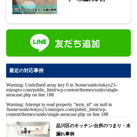
最近の対応事例
Warning
: Undefined array key 0 in
/home/suido/tokyo23-
mizupro.com/public_html/wp-content/themes/suido/single-
areacase.php
on line
188
Warning
: Attempt to read property "term_id" on null in
/home/suido/tokyo23-mizupro.com/public_html/wp-
content/themes/suido/single-areacase.php
on line
188
品川区のキッチン/台所のつまり・水
漏れ事例