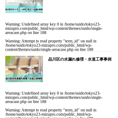
Warning
: Undefined array key 0 in
/home/suido/tokyo23-
mizupro.com/public_html/wp-content/themes/suido/single-
areacase.php
on line
188
Warning
: Attempt to read property "term_id" on null in
/home/suido/tokyo23-mizupro.com/public_html/wp-
content/themes/suido/single-areacase.php
on line
188
品川区の水漏れ修理・水道工事事例
Warning
: Undefined array key 0 in
/home/suido/tokyo23-
mizupro.com/public_html/wp-content/themes/suido/single-
areacase.php
on line
188
Warning
: Attempt to read property "term_id" on null in
/home/suido/tokyo23-mizupro.com/public_html/wp-