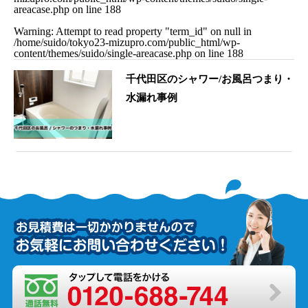
areacase.php
on line
188
Warning
: Attempt to read property "term_id" on null in
/home/suido/tokyo23-mizupro.com/public_html/wp-
content/themes/suido/single-areacase.php
on line
188
千代田区のシャワー/お風呂つまり・
水漏れ事例