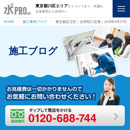
東京都23区エリア
のトイレつまり・水漏れ・
水道修理なら水PROへ
HOME
施工事例ブログ
東京都足立区｜台所蛇口交換｜2018年4月27日
施工ブログ