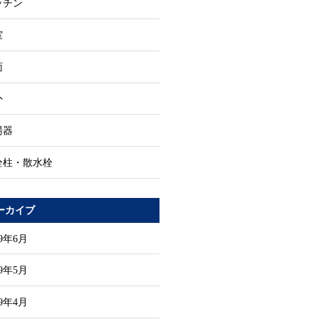
ッチン
室
面
外
湯器
栓柱・散水栓
ーカイブ
19年6月
19年5月
19年4月