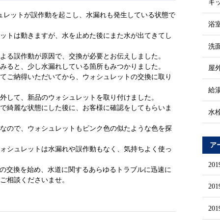
キ
ュレットが誤作動を起こし、水漏れも発生している状態で
浴
レットは動きますが、水を止めた後にまた水が出てきてし
洗
による誤作動が原因で、交換が必要とお伝えしました。
くみると、少し水漏れしている箇所もみつかりました。
屋
してご納得いただいてから、ウォシュレットの交換に取り
給
り外して、新品のウォシュレットを取り付けました。
グで綺麗な状態にした後に、お客様に確認をしてもらいま
水
色なので、ウォシュレットもピンク色の似たような色を探
ア
ウォシュレットは水漏れや誤作動もなく、気持ちよく使っ
20
トの交換を始め、水道に関するあらゆるトラブルに迅速に
にご相談くださいませ。
20
20