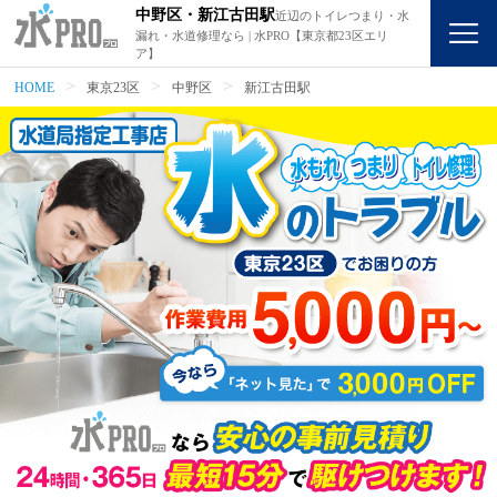
中野区・新江古田駅
近辺のトイレつまり・水
漏れ・水道修理なら | 水PRO【東京都23区エリ
ア】
HOME
東京23区
中野区
新江古田駅