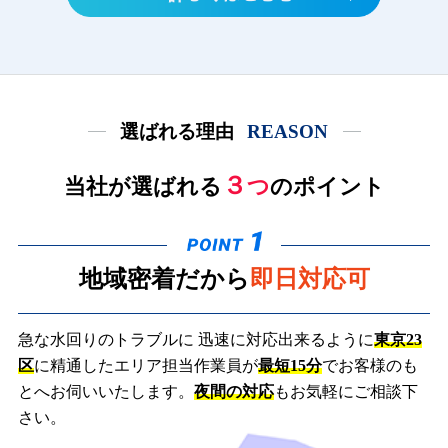
選ばれる理由
REASON
３
当社が選ばれる
つ
のポイント
地域密着だから
即日対応可
急な水回りのトラブルに 迅速に対応出来るように
東京23
区
に精通したエリア担当作業員が
最短15分
でお客様のも
とへお伺いいたします。
夜間の対応
もお気軽にご相談下
さい。