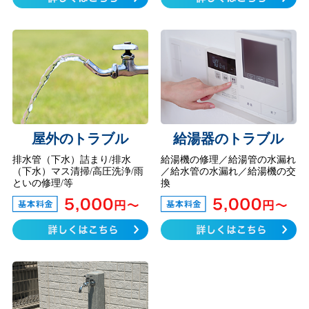
屋外のトラブル
給湯器のトラブル
排水管（下水）詰まり/排水
給湯機の修理／給湯管の水漏れ
（下水）マス清掃/高圧洗浄/雨
／給水管の水漏れ／給湯機の交
といの修理/等
換