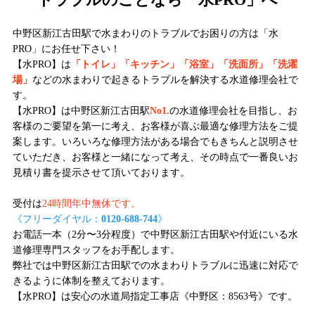
トラブルのことなら「水PRO」へ
中野区新江古田駅で水まわりのトラブルでお困りの方は「水
PRO」にお任せ下さい！
【水PRO】は
「トイレ」「キッチン」「浴室」「洗面所」「洗濯
場」
などの水まわりで起きるトラブルを解決する水道修理会社で
す。
【水PRO】は中野区新江古田駅
No1.
の水道修理会社を目指し、お
客様のご要望を第一に考え、お客様が喜ぶ最適な修理方法をご提
案します。いろいろな修理方法がある場合でもきちんと説明させ
ていただき、お客様と一緒になって考え、その時点で一番良いお
見積り書を提示させて頂いております。
受付は
24時間年中無休です。
《フリーダイヤル：
0120-688-744
》
お電話一本（2分〜3分程度）で中野区新江古田駅や付近にいる水
道修理専門スタッフをお手配します。
弊社では中野区新江古田駅での水まわりトラブルに迅速に対応で
きるように体制を整えております。
【水PRO】は安心の水道局指定工事店《中野区：8563号》です。