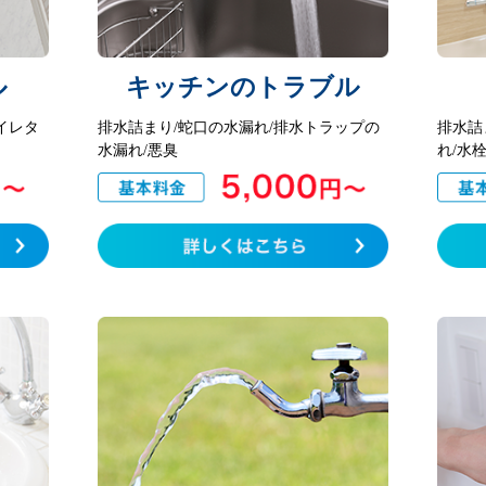
ル
キッチンのトラブル
イレタ
排水詰まり/蛇口の水漏れ/排水トラップの
排水詰
水漏れ/悪臭
れ/水