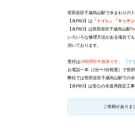
世田谷区千歳烏山駅で水まわりのト
【水PRO】は
「トイレ」「キッチン
【水PRO】は世田谷区千歳烏山駅
No
いろいろな修理方法がある場合で
頂いております。
受付は
24時間年中無休です。
《フ
お電話一本（2分〜3分程度）で世
弊社では世田谷区千歳烏山駅での
【水PRO】は安心の水道局指定工事
ご依頼がありま