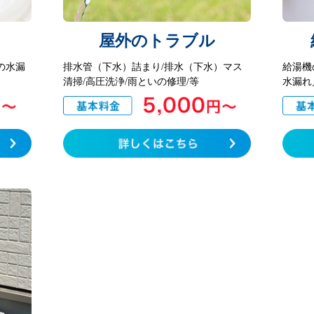
屋外のトラブル
の水漏
排水管（下水）詰まり/排水（下水）マス
給湯機
清掃/高圧洗浄/雨といの修理/等
水漏れ